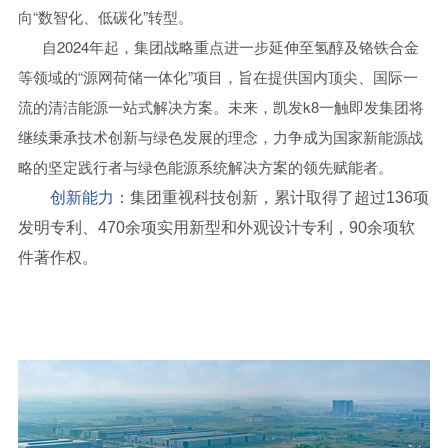
向“数智化、低碳化”转型。
自2024年起，集团战略重点进一步延伸至氢醇及铬铁合金
等领域的“源网荷储一体化”项目，旨在提供国内顶尖、国际一
流的清洁能源一站式解决方案。未来，凯发k8一触即发集团将
继续秉承技术创新与绿色发展的理念，力争成为国家新能源战
略的坚定践行者与绿色能源系统解决方案的领先赋能者。
创新能力：
集团重视科技创新，累计取得了超过136项
发明专利、470余项实用新型和外观设计专利，90余项软
件著作权。