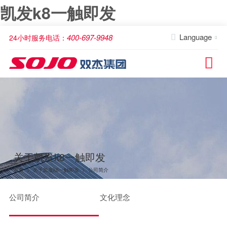
凯发k8一触即发
Language
400-697-9948
24小时服务电话：



关于凯发k8一触即发
首页
>
关于凯发k8一触即发
>
公司简介
公司简介
文化理念