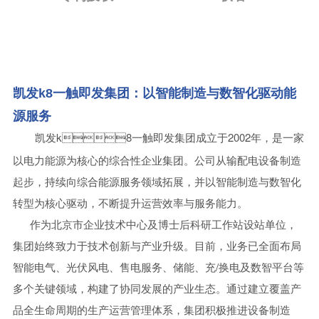
凯发k8一触即发集团：以智能制造与数智化驱动能
源服务
凯发k8一触即发集团成立于2002年，是一家
以电力能源为核心的综合性企业集团。公司从输配电设备制造
起步，持续向综合能源服务领域拓展，并以智能制造与数智化
转型为核心驱动，不断提升运营效率与服务能力。
作为北京市企业技术中心及博士后科研工作站设站单位，
集团始终致力于技术创新与产业升级。目前，业务已全面布局
智能电气、光伏风电、售电服务、储能、充/换电及数智平台等
多个关键领域，构建了协同发展的产业生态。通过建立覆盖产
品全生命周期的生产运营管理体系，集团积极推进设备制造