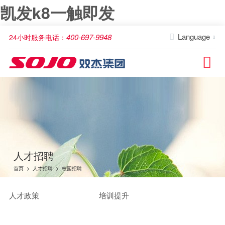
凯发k8一触即发
Language
400-697-9948
24小时服务电话：



人才招聘
首页
>
人才招聘
>
校园招聘
人才政策
培训提升