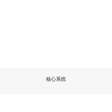
核心系统
风光储充换综合能源园区解决方案--零碳工厂